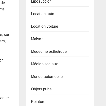
Liposuccion
e de
nte
Location auto
Location voiture
e, sur
Maison
ers,
Médecine esthétique
ion
Médias sociaux
Monde automobile
Objets pubs
chaque
Peinture
.