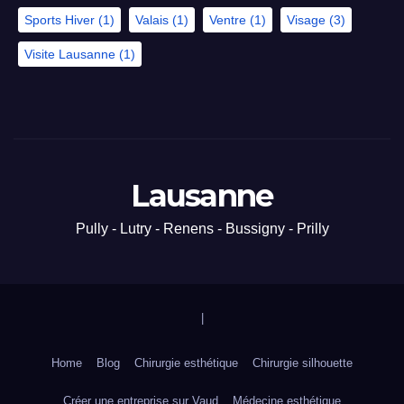
Sports Hiver
(1)
Valais
(1)
Ventre
(1)
Visage
(3)
Visite Lausanne
(1)
Lausanne
Pully - Lutry - Renens - Bussigny - Prilly
|
Home
Blog
Chirurgie esthétique
Chirurgie silhouette
Créer une entreprise sur Vaud
Médecine esthétique