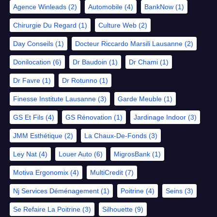
Agence Winleads
(2)
Automobile
(4)
BankNow
(1)
Chirurgie Du Regard
(1)
Culture Web
(2)
Day Conseils
(1)
Docteur Riccardo Marsili Lausanne
(2)
Donilocation
(6)
Dr Baudoin
(1)
Dr Chami
(1)
Dr Favre
(1)
Dr Rotunno
(1)
Finesse Institute Lausanne
(3)
Garde Meuble
(1)
GS Et Fils
(4)
GS Rénovation
(1)
Jardinage Indoor
(3)
JMM Esthétique
(2)
La Chaux-De-Fonds
(3)
Ley Nat
(4)
Louer Auto
(6)
MigrosBank
(1)
Motiva Ergonomix
(4)
MultiCredit
(7)
Nj Services Déménagement
(1)
Poitrine
(4)
Seins
(3)
Se Refaire La Poitrine
(3)
Silhouette
(9)