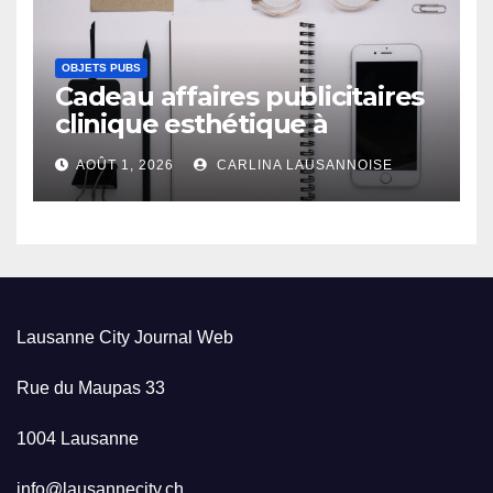
OBJETS PUBS
Cadeau affaires publicitaires
clinique esthétique à
Lausanne
AOÛT 1, 2026
CARLINA LAUSANNOISE
Lausanne City Journal Web
Rue du Maupas 33
1004 Lausanne
info@lausannecity.ch