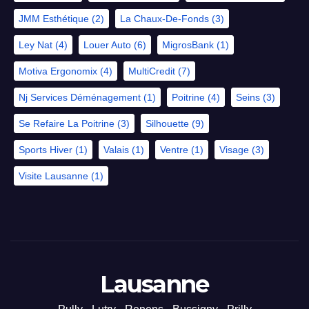
JMM Esthétique
(2)
La Chaux-De-Fonds
(3)
Ley Nat
(4)
Louer Auto
(6)
MigrosBank
(1)
Motiva Ergonomix
(4)
MultiCredit
(7)
Nj Services Déménagement
(1)
Poitrine
(4)
Seins
(3)
Se Refaire La Poitrine
(3)
Silhouette
(9)
Sports Hiver
(1)
Valais
(1)
Ventre
(1)
Visage
(3)
Visite Lausanne
(1)
Lausanne