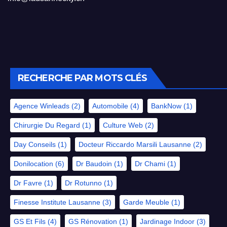
RECHERCHE PAR MOTS CLÉS
Agence Winleads
(2)
Automobile
(4)
BankNow
(1)
Chirurgie Du Regard
(1)
Culture Web
(2)
Day Conseils
(1)
Docteur Riccardo Marsili Lausanne
(2)
Donilocation
(6)
Dr Baudoin
(1)
Dr Chami
(1)
Dr Favre
(1)
Dr Rotunno
(1)
Finesse Institute Lausanne
(3)
Garde Meuble
(1)
GS Et Fils
(4)
GS Rénovation
(1)
Jardinage Indoor
(3)