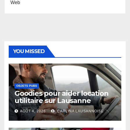
Web
YOU MISSED
OBJETS PUBS
Goodies pour aider location
utilitaire sur Lausanne
AOÛT 4, 2026
CARLINA LAUSANNOISE