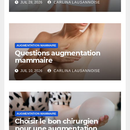
JUIL 28, 2026
CARLINA LAUSANNOISE
AUGMENTATION MAMMAIRE
Questions augmentation
mammaire
JUIL 10, 2026
CARLINA LAUSANNOISE
AUGMENTATION MAMMAIRE
Choisir le bon chirurgien
pour une augmentation