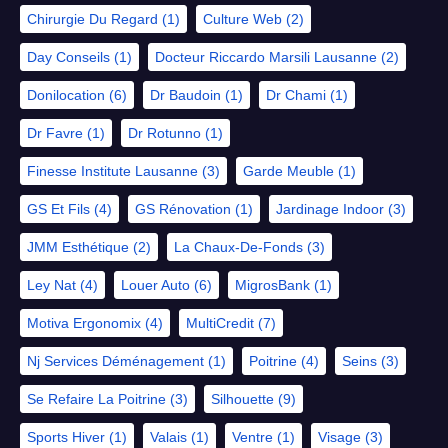
Chirurgie Du Regard
(1)
Culture Web
(2)
Day Conseils
(1)
Docteur Riccardo Marsili Lausanne
(2)
Donilocation
(6)
Dr Baudoin
(1)
Dr Chami
(1)
Dr Favre
(1)
Dr Rotunno
(1)
Finesse Institute Lausanne
(3)
Garde Meuble
(1)
GS Et Fils
(4)
GS Rénovation
(1)
Jardinage Indoor
(3)
JMM Esthétique
(2)
La Chaux-De-Fonds
(3)
Ley Nat
(4)
Louer Auto
(6)
MigrosBank
(1)
Motiva Ergonomix
(4)
MultiCredit
(7)
Nj Services Déménagement
(1)
Poitrine
(4)
Seins
(3)
Se Refaire La Poitrine
(3)
Silhouette
(9)
Sports Hiver
(1)
Valais
(1)
Ventre
(1)
Visage
(3)