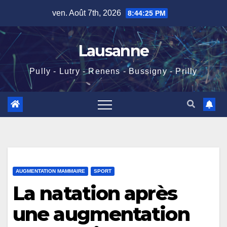
Skip
ven. Août 7th, 2026
8:44:26 PM
to
content
Lausanne
Pully - Lutry - Renens - Bussigny - Prilly
AUGMENTATION MAMMAIRE
SPORT
La natation après
une augmentation