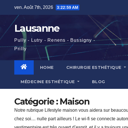
Skip
ven. Août 7th, 2026
3:23:01 AM
to
content
Lausanne
Pully - Lutry - Renens - Bussigny -
Prilly
HOME
CHIRURGIE ESTHÉTIQUE
MÉDECINE ESTHÉTIQUE
BLOG
Catégorie :
Maison
Notre rubrique Lifestyle maison vous aidera sur beauco
chez soi… nulle part ailleurs ! Le wi-fi se connecte aut
vestimentaire est très ouvert d’esprit, et il y a toujours 