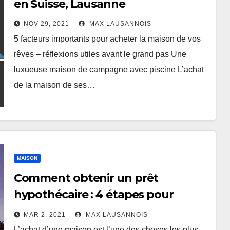
en Suisse, Lausanne
NOV 29, 2021
MAX LAUSANNOIS
5 facteurs importants pour acheter la maison de vos
rêves – réflexions utiles avant le grand pas Une
luxueuse maison de campagne avec piscine L’achat
de la maison de ses…
MAISON
Comment obtenir un prêt
hypothécaire : 4 étapes pour
réussir
MAR 2, 2021
MAX LAUSANNOIS
L’achat d’une maison est l’une des choses les plus