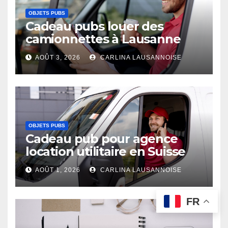
OBJETS PUBS
Cadeau pubs louer des
camionnettes à Lausanne
AOÛT 3, 2026
CARLINA LAUSANNOISE
OBJETS PUBS
Cadeau pub pour agence
location utilitaire en Suisse
AOÛT 1, 2026
CARLINA LAUSANNOISE
FR