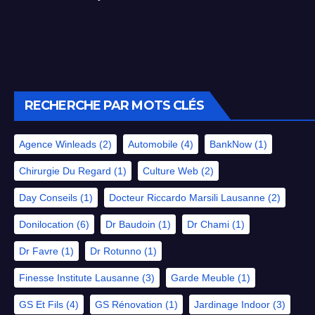
RECHERCHE PAR MOTS CLÉS
Agence Winleads
(2)
Automobile
(4)
BankNow
(1)
Chirurgie Du Regard
(1)
Culture Web
(2)
Day Conseils
(1)
Docteur Riccardo Marsili Lausanne
(2)
Donilocation
(6)
Dr Baudoin
(1)
Dr Chami
(1)
Dr Favre
(1)
Dr Rotunno
(1)
Finesse Institute Lausanne
(3)
Garde Meuble
(1)
GS Et Fils
(4)
GS Rénovation
(1)
Jardinage Indoor
(3)