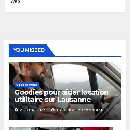
Web
YOU MISSED
OBJETS PUBS
Goodies pour aider location
utilitaire sur Lausanne
AOÛT 4, 2026
CARLINA LAUSANNOISE