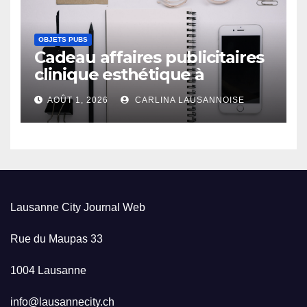
OBJETS PUBS
Cadeau affaires publicitaires
clinique esthétique à
Lausanne
AOÛT 1, 2026
CARLINA LAUSANNOISE
Lausanne City Journal Web
Rue du Maupas 33
1004 Lausanne
info@lausannecity.ch