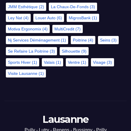
JMM Esthétique
(2)
La Chaux-De-Fonds
(3)
Ley Nat
(4)
Louer Auto
(6)
MigrosBank
(1)
Motiva Ergonomix
(4)
MultiCredit
(7)
Nj Services Déménagement
(1)
Poitrine
(4)
Seins
(3)
Se Refaire La Poitrine
(3)
Silhouette
(9)
Sports Hiver
(1)
Valais
(1)
Ventre
(1)
Visage
(3)
Visite Lausanne
(1)
Lausanne
Pully - Lutry - Renens - Bussigny - Prilly