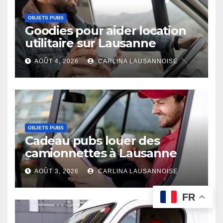
OBJETS PUBS
Goodies pour aider location
utilitaire sur Lausanne
AOÛT 4, 2026
CARLINA LAUSANNOISE
OBJETS PUBS
Cadeau pubs louer des
camionnettes à Lausanne
AOÛT 3, 2026
CARLINA LAUSANNOISE
FR