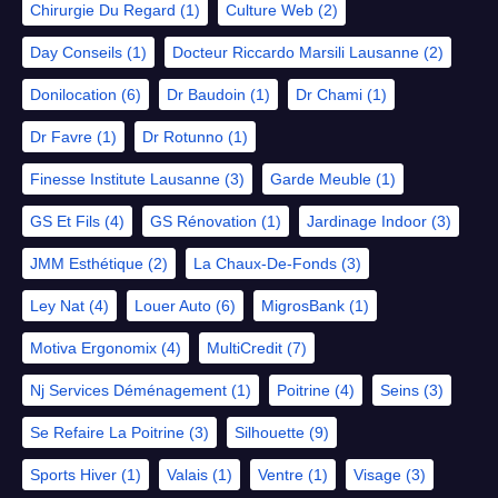
Chirurgie Du Regard
(1)
Culture Web
(2)
Day Conseils
(1)
Docteur Riccardo Marsili Lausanne
(2)
Donilocation
(6)
Dr Baudoin
(1)
Dr Chami
(1)
Dr Favre
(1)
Dr Rotunno
(1)
Finesse Institute Lausanne
(3)
Garde Meuble
(1)
GS Et Fils
(4)
GS Rénovation
(1)
Jardinage Indoor
(3)
JMM Esthétique
(2)
La Chaux-De-Fonds
(3)
Ley Nat
(4)
Louer Auto
(6)
MigrosBank
(1)
Motiva Ergonomix
(4)
MultiCredit
(7)
Nj Services Déménagement
(1)
Poitrine
(4)
Seins
(3)
Se Refaire La Poitrine
(3)
Silhouette
(9)
Sports Hiver
(1)
Valais
(1)
Ventre
(1)
Visage
(3)