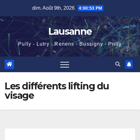
Skip
dim. Août 9th, 2026
4:00:54 PM
to
content
Lausanne
Pully - Lutry - Renens - Bussigny - Prilly
Les différents lifting du
visage