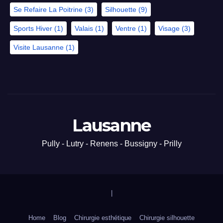
Se Refaire La Poitrine
(3)
Silhouette
(9)
Sports Hiver
(1)
Valais
(1)
Ventre
(1)
Visage
(3)
Visite Lausanne
(1)
Lausanne
Pully - Lutry - Renens - Bussigny - Prilly
|
Home
Blog
Chirurgie esthétique
Chirurgie silhouette