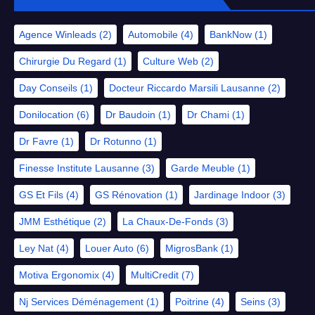
Agence Winleads
(2)
Automobile
(4)
BankNow
(1)
Chirurgie Du Regard
(1)
Culture Web
(2)
Day Conseils
(1)
Docteur Riccardo Marsili Lausanne
(2)
Donilocation
(6)
Dr Baudoin
(1)
Dr Chami
(1)
Dr Favre
(1)
Dr Rotunno
(1)
Finesse Institute Lausanne
(3)
Garde Meuble
(1)
GS Et Fils
(4)
GS Rénovation
(1)
Jardinage Indoor
(3)
JMM Esthétique
(2)
La Chaux-De-Fonds
(3)
Ley Nat
(4)
Louer Auto
(6)
MigrosBank
(1)
Motiva Ergonomix
(4)
MultiCredit
(7)
Nj Services Déménagement
(1)
Poitrine
(4)
Seins
(3)