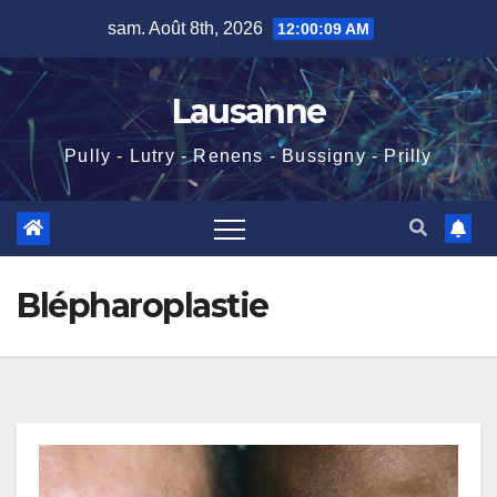
Skip
sam. Août 8th, 2026
12:00:10 AM
to
content
Lausanne
Pully - Lutry - Renens - Bussigny - Prilly
Blépharoplastie