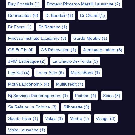
Day Conseils
(1)
Docteur Riccardo Marsili Lausanne
(2)
Donilocation
(6)
Dr Baudoin
(1)
Dr Chami
(1)
Dr Favre
(1)
Dr Rotunno
(1)
Finesse Institute Lausanne
(3)
Garde Meuble
(1)
GS Et Fils
(4)
GS Rénovation
(1)
Jardinage Indoor
(3)
JMM Esthétique
(2)
La Chaux-De-Fonds
(3)
Ley Nat
(4)
Louer Auto
(6)
MigrosBank
(1)
Motiva Ergonomix
(4)
MultiCredit
(7)
Nj Services Déménagement
(1)
Poitrine
(4)
Seins
(3)
Se Refaire La Poitrine
(3)
Silhouette
(9)
Sports Hiver
(1)
Valais
(1)
Ventre
(1)
Visage
(3)
Visite Lausanne
(1)