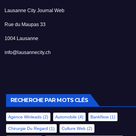
Lausanne City Journal Web
Rue du Maupas 33
1004 Lausanne
info@lausannecity.ch
RECHERCHE PAR MOTS CLÉS
Agence Winleads
(2)
Automobile
(4)
BankNow
(1)
Chirurgie Du Regard
(1)
Culture Web
(2)