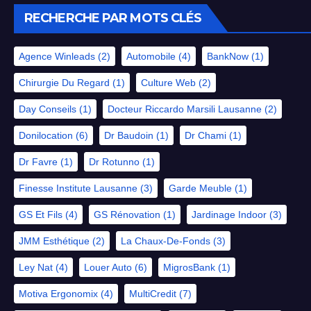
RECHERCHE PAR MOTS CLÉS
Agence Winleads
(2)
Automobile
(4)
BankNow
(1)
Chirurgie Du Regard
(1)
Culture Web
(2)
Day Conseils
(1)
Docteur Riccardo Marsili Lausanne
(2)
Donilocation
(6)
Dr Baudoin
(1)
Dr Chami
(1)
Dr Favre
(1)
Dr Rotunno
(1)
Finesse Institute Lausanne
(3)
Garde Meuble
(1)
GS Et Fils
(4)
GS Rénovation
(1)
Jardinage Indoor
(3)
JMM Esthétique
(2)
La Chaux-De-Fonds
(3)
Ley Nat
(4)
Louer Auto
(6)
MigrosBank
(1)
Motiva Ergonomix
(4)
MultiCredit
(7)