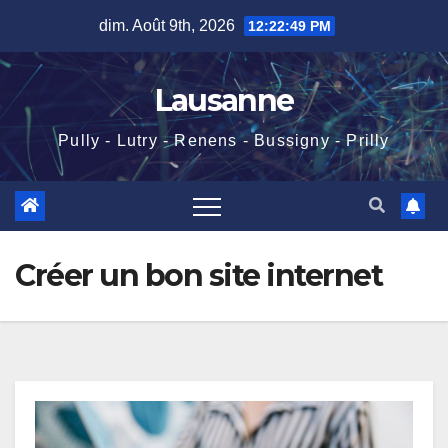
Skip
dim. Août 9th, 2026
12:22:49 PM
to
content
Lausanne
Pully - Lutry - Renens - Bussigny - Prilly
Créer un bon site internet