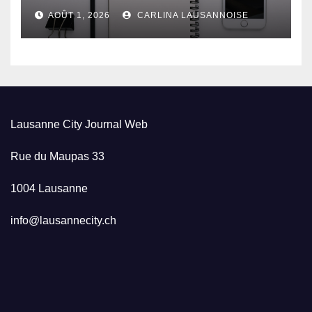
Lausanne
AOÛT 1, 2026
CARLINA LAUSANNOISE
Lausanne City Journal Web
Rue du Maupas 33
1004 Lausanne
info@lausannecity.ch