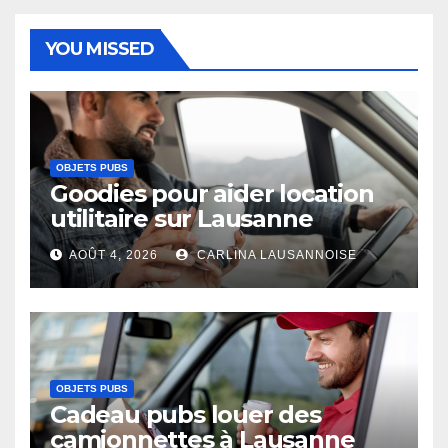
YOU MISSED
OBJETS PUBS
Goodies pour aider location
utilitaire sur Lausanne
AOÛT 4, 2026
CARLINA LAUSANNOISE
OBJETS PUBS
Cadeau pubs louer des
camionnettes à Lausanne