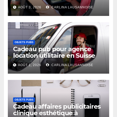
AOÛT 3, 2026
CARLINA LAUSANNOISE
OBJETS PUBS
Cadeau pub pour agence
location utilitaire en Suisse
AOÛT 1, 2026
CARLINA LAUSANNOISE
OBJETS PUBS
Cadeau affaires publicitaires
clinique esthétique à