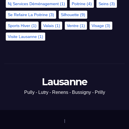
Nj Services Déménagement
(1)
Poitrine
(4)
Seins
(3)
Se Refaire La Poitrine
(3)
Silhouette
(9)
Sports Hiver
(1)
Valais
(1)
Ventre
(1)
Visage
(3)
Visite Lausanne
(1)
Lausanne
Pully - Lutry - Renens - Bussigny - Prilly
|