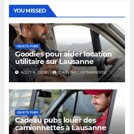
YOU MISSED
OBJETS PUBS
Goodies pour aider location
utilitaire sur Lausanne
AOÛT 4, 2026
CARLINA LAUSANNOISE
OBJETS PUBS
Cadeau pubs louer des
camionnettes à Lausanne