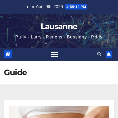
Skip
dim. Août 9th, 2026
4:55:13 PM
to
content
Lausanne
Pully - Lutry - Renens - Bussigny - Prilly
Guide