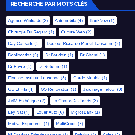
RECHERCHE PAR MOTS CLÉS
Agence Winleads
(2)
Automobile
(4)
BankNow
(1)
Chirurgie Du Regard
(1)
Culture Web
(2)
Day Conseils
(1)
Docteur Riccardo Marsili Lausanne
(2)
Donilocation
(6)
Dr Baudoin
(1)
Dr Chami
(1)
Dr Favre
(1)
Dr Rotunno
(1)
Finesse Institute Lausanne
(3)
Garde Meuble
(1)
GS Et Fils
(4)
GS Rénovation
(1)
Jardinage Indoor
(3)
JMM Esthétique
(2)
La Chaux-De-Fonds
(3)
Ley Nat
(4)
Louer Auto
(6)
MigrosBank
(1)
Motiva Ergonomix
(4)
MultiCredit
(7)
Nj Services Déménagement
(1)
Poitrine
(4)
Seins
(3)