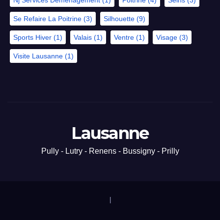
Se Refaire La Poitrine
(3)
Silhouette
(9)
Sports Hiver
(1)
Valais
(1)
Ventre
(1)
Visage
(3)
Visite Lausanne
(1)
Lausanne
Pully - Lutry - Renens - Bussigny - Prilly
|