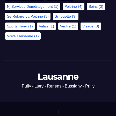
Nj Services Déménagement
(1)
Poitrine
(4)
Seins
(3)
Se Refaire La Poitrine
(3)
Silhouette
(9)
Sports Hiver
(1)
Valais
(1)
Ventre
(1)
Visage
(3)
Visite Lausanne
(1)
Lausanne
Pully - Lutry - Renens - Bussigny - Prilly
|