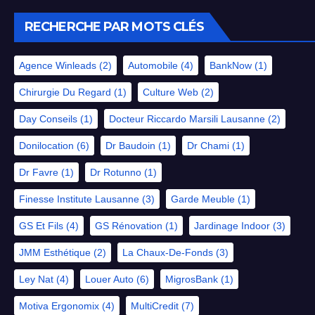
RECHERCHE PAR MOTS CLÉS
Agence Winleads
(2)
Automobile
(4)
BankNow
(1)
Chirurgie Du Regard
(1)
Culture Web
(2)
Day Conseils
(1)
Docteur Riccardo Marsili Lausanne
(2)
Donilocation
(6)
Dr Baudoin
(1)
Dr Chami
(1)
Dr Favre
(1)
Dr Rotunno
(1)
Finesse Institute Lausanne
(3)
Garde Meuble
(1)
GS Et Fils
(4)
GS Rénovation
(1)
Jardinage Indoor
(3)
JMM Esthétique
(2)
La Chaux-De-Fonds
(3)
Ley Nat
(4)
Louer Auto
(6)
MigrosBank
(1)
Motiva Ergonomix
(4)
MultiCredit
(7)