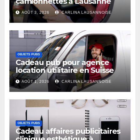
camionnettes à Lausanne
AOÛT 3, 2026
CARLINA LAUSANNOISE
OBJETS PUBS
Cadeau pub pour agence
location utilitaire en Suisse
AOÛT 1, 2026
CARLINA LAUSANNOISE
OBJETS PUBS
Cadeau affaires publicitaires
clinique esthétique à