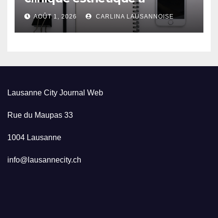
Lausanne
AOÛT 1, 2026
CARLINA LAUSANNOISE
Lausanne City Journal Web
Rue du Maupas 33
1004 Lausanne
info@lausannecity.ch