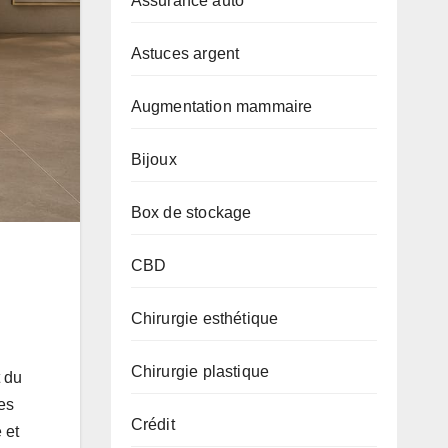
Assurance auto
Astuces argent
Augmentation mammaire
Bijoux
Box de stockage
CBD
Chirurgie esthétique
Chirurgie plastique
t du
des
Crédit
 et