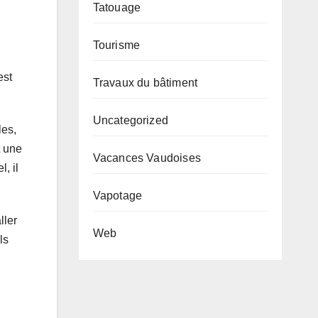
Tatouage
Tourisme
est
Travaux du bâtiment
Uncategorized
les,
t une
Vacances Vaudoises
, il
Vapotage
ller
Web
ls