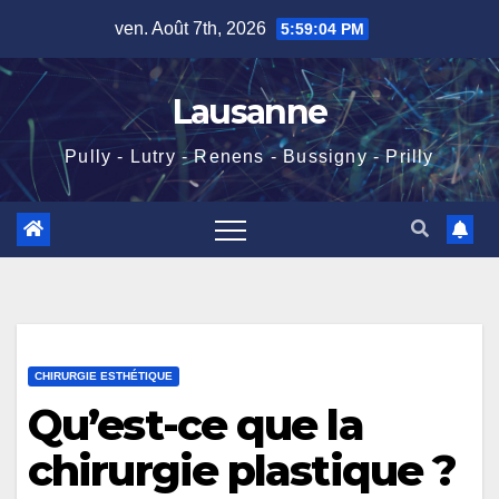
Skip
ven. Août 7th, 2026
5:59:05 PM
to
content
Lausanne
Pully - Lutry - Renens - Bussigny - Prilly
CHIRURGIE ESTHÉTIQUE
Qu’est-ce que la
chirurgie plastique ?