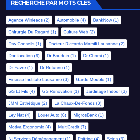
RECHERCHE PAR MOTS CLÉS
Agence Winleads
(2)
Automobile
(4)
BankNow
(1)
Chirurgie Du Regard
(1)
Culture Web
(2)
Day Conseils
(1)
Docteur Riccardo Marsili Lausanne
(2)
Donilocation
(6)
Dr Baudoin
(1)
Dr Chami
(1)
Dr Favre
(1)
Dr Rotunno
(1)
Finesse Institute Lausanne
(3)
Garde Meuble
(1)
GS Et Fils
(4)
GS Rénovation
(1)
Jardinage Indoor
(3)
JMM Esthétique
(2)
La Chaux-De-Fonds
(3)
Ley Nat
(4)
Louer Auto
(6)
MigrosBank
(1)
Motiva Ergonomix
(4)
MultiCredit
(7)
Nj Services Déménagement
(1)
Poitrine
(4)
Seins
(3)