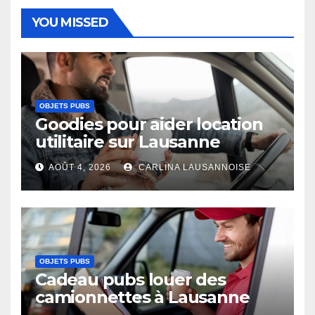
YOU MISSED
OBJETS PUBS
Goodies pour aider location
utilitaire sur Lausanne
AOÛT 4, 2026
CARLINA LAUSANNOISE
OBJETS PUBS
Cadeau pubs louer des
camionnettes à Lausanne