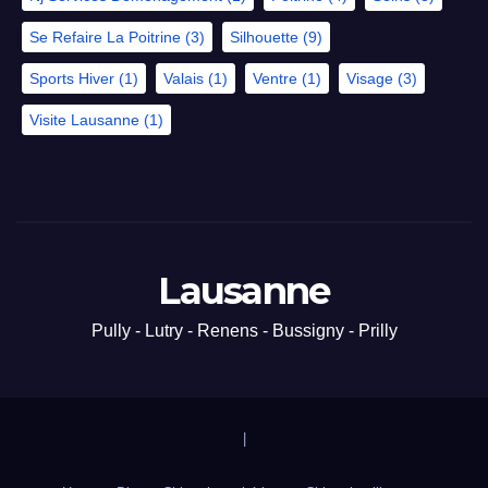
Se Refaire La Poitrine
(3)
Silhouette
(9)
Sports Hiver
(1)
Valais
(1)
Ventre
(1)
Visage
(3)
Visite Lausanne
(1)
Lausanne
Pully - Lutry - Renens - Bussigny - Prilly
|