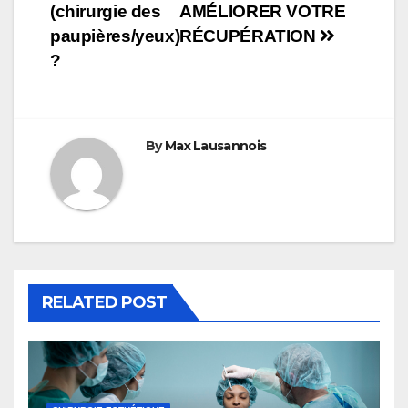
l’article
(chirurgie des
AMÉLIORER VOTRE
paupières/yeux)
RÉCUPÉRATION
?
By
Max Lausannois
RELATED POST