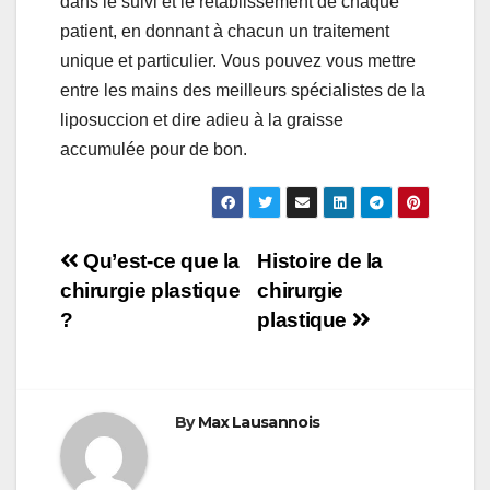
dans le suivi et le rétablissement de chaque
patient, en donnant à chacun un traitement
unique et particulier. Vous pouvez vous mettre
entre les mains des meilleurs spécialistes de la
liposuccion et dire adieu à la graisse
accumulée pour de bon.
Navigation
Qu’est-ce que la
Histoire de la
chirurgie plastique
chirurgie
de
?
plastique
l’article
By
Max Lausannois