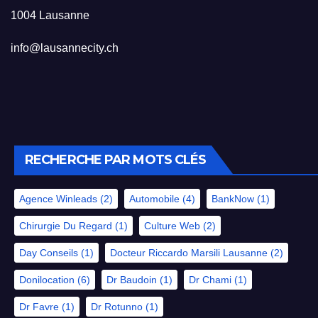
1004 Lausanne
info@lausannecity.ch
RECHERCHE PAR MOTS CLÉS
Agence Winleads
(2)
Automobile
(4)
BankNow
(1)
Chirurgie Du Regard
(1)
Culture Web
(2)
Day Conseils
(1)
Docteur Riccardo Marsili Lausanne
(2)
Donilocation
(6)
Dr Baudoin
(1)
Dr Chami
(1)
Dr Favre
(1)
Dr Rotunno
(1)