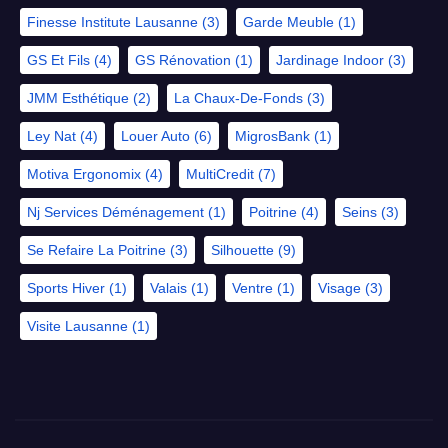
Finesse Institute Lausanne
(3)
Garde Meuble
(1)
GS Et Fils
(4)
GS Rénovation
(1)
Jardinage Indoor
(3)
JMM Esthétique
(2)
La Chaux-De-Fonds
(3)
Ley Nat
(4)
Louer Auto
(6)
MigrosBank
(1)
Motiva Ergonomix
(4)
MultiCredit
(7)
Nj Services Déménagement
(1)
Poitrine
(4)
Seins
(3)
Se Refaire La Poitrine
(3)
Silhouette
(9)
Sports Hiver
(1)
Valais
(1)
Ventre
(1)
Visage
(3)
Visite Lausanne
(1)