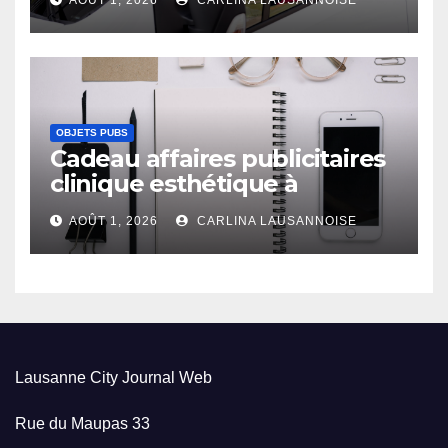
OBJETS PUBS
Cadeau affaires publicitaires
clinique esthétique à
Lausanne
AOÛT 1, 2026
CARLINA LAUSANNOISE
Lausanne City Journal Web
Rue du Maupas 33