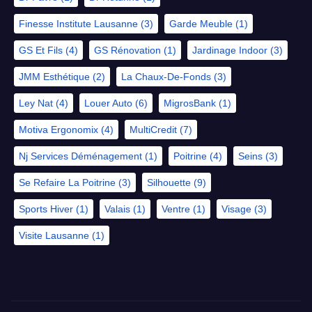
Finesse Institute Lausanne
(3)
Garde Meuble
(1)
GS Et Fils
(4)
GS Rénovation
(1)
Jardinage Indoor
(3)
JMM Esthétique
(2)
La Chaux-De-Fonds
(3)
Ley Nat
(4)
Louer Auto
(6)
MigrosBank
(1)
Motiva Ergonomix
(4)
MultiCredit
(7)
Nj Services Déménagement
(1)
Poitrine
(4)
Seins
(3)
Se Refaire La Poitrine
(3)
Silhouette
(9)
Sports Hiver
(1)
Valais
(1)
Ventre
(1)
Visage
(3)
Visite Lausanne
(1)