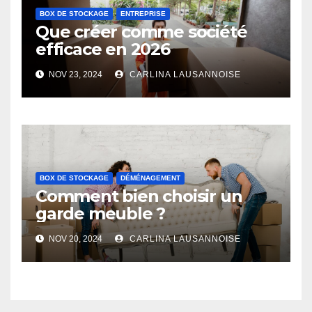
BOX DE STOCKAGE
ENTREPRISE
Que créer comme société
efficace en 2026
NOV 23, 2024
CARLINA LAUSANNOISE
BOX DE STOCKAGE
DÉMÉNAGEMENT
Comment bien choisir un
garde meuble ?
NOV 20, 2024
CARLINA LAUSANNOISE