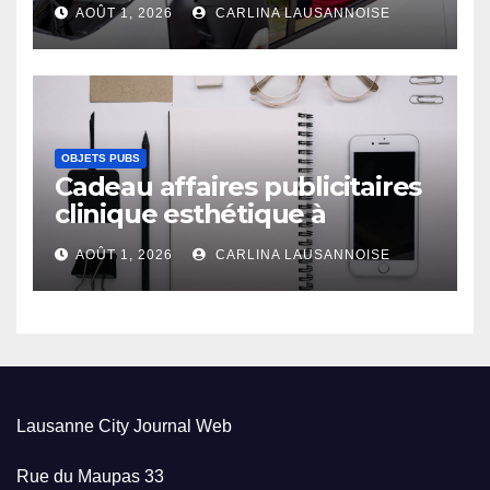
AOÛT 1, 2026
CARLINA LAUSANNOISE
OBJETS PUBS
Cadeau affaires publicitaires
clinique esthétique à
Lausanne
AOÛT 1, 2026
CARLINA LAUSANNOISE
Lausanne City Journal Web
Rue du Maupas 33