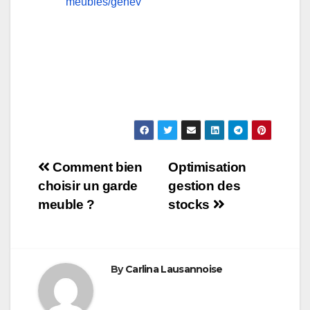
meubles/genev
Navigation
Comment bien
Optimisation
choisir un garde
gestion des
de
meuble ?
stocks
l’article
By
Carlina Lausannoise