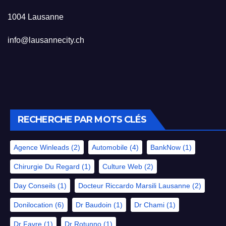
1004 Lausanne
info@lausannecity.ch
RECHERCHE PAR MOTS CLÉS
Agence Winleads
(2)
Automobile
(4)
BankNow
(1)
Chirurgie Du Regard
(1)
Culture Web
(2)
Day Conseils
(1)
Docteur Riccardo Marsili Lausanne
(2)
Donilocation
(6)
Dr Baudoin
(1)
Dr Chami
(1)
Dr Favre
(1)
Dr Rotunno
(1)