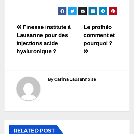
Navigation
Finesse institute à
Le profhilo
Lausanne pour des
comment et
de
injections acide
pourquoi ?
l’article
hyaluronique ?
By
Carlina Lausannoise
RELATED POST