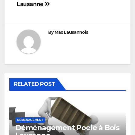
Lausanne
de
l’article
By
Max Lausannois
RELATED POST
DÉMÉNAGEMENT
Déménagement Poele à Bois