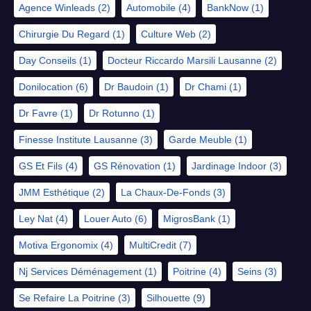
Agence Winleads
(2)
Automobile
(4)
BankNow
(1)
Chirurgie Du Regard
(1)
Culture Web
(2)
Day Conseils
(1)
Docteur Riccardo Marsili Lausanne
(2)
Donilocation
(6)
Dr Baudoin
(1)
Dr Chami
(1)
Dr Favre
(1)
Dr Rotunno
(1)
Finesse Institute Lausanne
(3)
Garde Meuble
(1)
GS Et Fils
(4)
GS Rénovation
(1)
Jardinage Indoor
(3)
JMM Esthétique
(2)
La Chaux-De-Fonds
(3)
Ley Nat
(4)
Louer Auto
(6)
MigrosBank
(1)
Motiva Ergonomix
(4)
MultiCredit
(7)
Nj Services Déménagement
(1)
Poitrine
(4)
Seins
(3)
Se Refaire La Poitrine
(3)
Silhouette
(9)