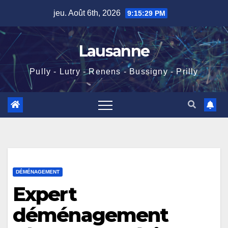
Skip
jeu. Août 6th, 2026
9:15:30 PM
to
content
Lausanne
Pully - Lutry - Renens - Bussigny - Prilly
DÉMÉNAGEMENT
Expert
déménagement