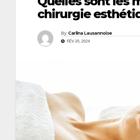
Quelles sont les m
chirurgie esthéti
By
Carlina Lausannoise
FÉV 20, 2024