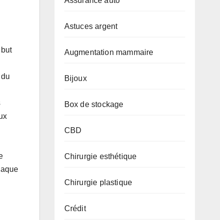
Assurance auto
Astuces argent
 but
Augmentation mammaire
 du
Bijoux
s
Box de stockage
ux
CBD
e
Chirurgie esthétique
chaque
Chirurgie plastique
Crédit