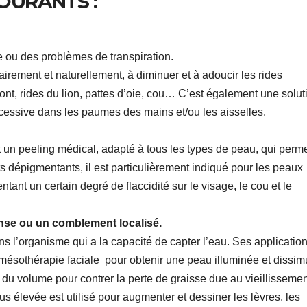
OURANTS :
e ou des problèmes de transpiration.
irement et naturellement, à diminuer et à adoucir les rides
ont, rides du lion, pattes d’oie, cou… C’est également une solut
excessive dans les paumes des mains et/ou les aisselles.
st un peeling médical, adapté à tous les types de peau, qui perm
ts dépigmentants, il est particulièrement indiqué pour les peaux
ntant un certain degré de flaccidité sur le visage, le cou et le
ense ou un comblement localisé.
 l’organisme qui a la capacité de capter l’eau. Ses applicatio
 mésothérapie faciale pour obtenir une peau illuminée et dissim
r du volume pour contrer la perte de graisse due au vieillissemen
s élevée est utilisé pour augmenter et dessiner les lèvres, les