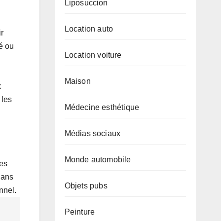
Liposuccion
Location auto
ir
té ou
Location voiture
Maison
x
 les
Médecine esthétique
Médias sociaux
Monde automobile
les
dans
Objets pubs
nnel.
Peinture