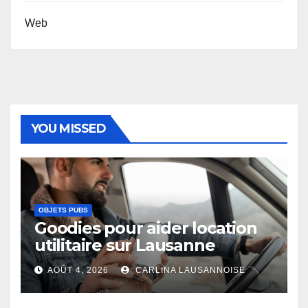
Web
YOU MISSED
OBJETS PUBS
Goodies pour aider location
utilitaire sur Lausanne
AOÛT 4, 2026
CARLINA LAUSANNOISE