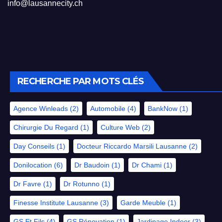
info@lausannecity.ch
RECHERCHE PAR MOTS CLÉS
Agence Winleads
(2)
Automobile
(4)
BankNow
(1)
Chirurgie Du Regard
(1)
Culture Web
(2)
Day Conseils
(1)
Docteur Riccardo Marsili Lausanne
(2)
Donilocation
(6)
Dr Baudoin
(1)
Dr Chami
(1)
Dr Favre
(1)
Dr Rotunno
(1)
Finesse Institute Lausanne
(3)
Garde Meuble
(1)
GS Et Fils
(4)
GS Rénovation
(1)
Jardinage Indoor
(3)