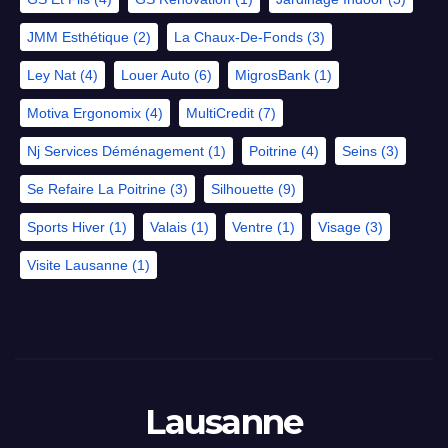
JMM Esthétique
(2)
La Chaux-De-Fonds
(3)
Ley Nat
(4)
Louer Auto
(6)
MigrosBank
(1)
Motiva Ergonomix
(4)
MultiCredit
(7)
Nj Services Déménagement
(1)
Poitrine
(4)
Seins
(3)
Se Refaire La Poitrine
(3)
Silhouette
(9)
Sports Hiver
(1)
Valais
(1)
Ventre
(1)
Visage
(3)
Visite Lausanne
(1)
Lausanne