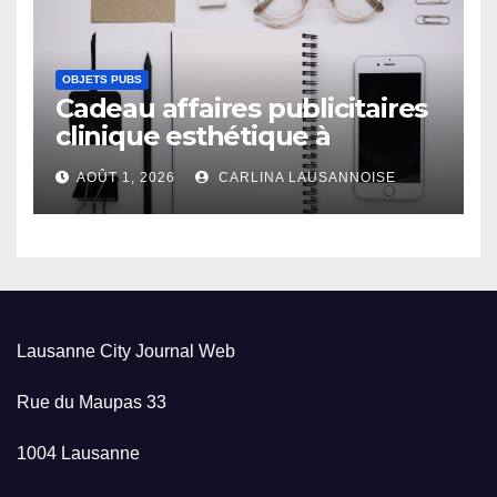
OBJETS PUBS
Cadeau affaires publicitaires
clinique esthétique à
Lausanne
AOÛT 1, 2026
CARLINA LAUSANNOISE
Lausanne City Journal Web
Rue du Maupas 33
1004 Lausanne