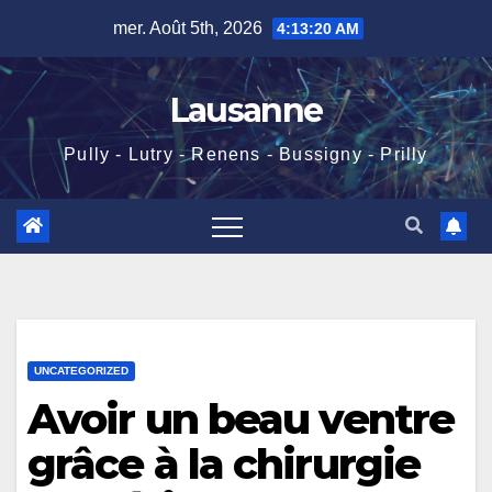
Skip
mer. Août 5th, 2026
4:13:21 AM
to
content
Lausanne
Pully - Lutry - Renens - Bussigny - Prilly
UNCATEGORIZED
Avoir un beau ventre
grâce à la chirurgie